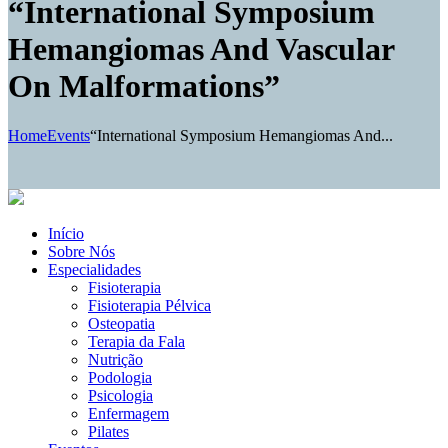
“International Symposium
Hemangiomas And Vascular
On Malformations”
Home
Events
“International Symposium Hemangiomas And...
Início
Sobre Nós
Especialidades
Fisioterapia
Fisioterapia Pélvica
Osteopatia
Terapia da Fala
Nutrição
Podologia
Psicologia
Enfermagem
Pilates