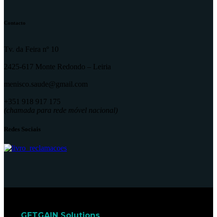
Contacto
Tv. da Feira nº 10
2425-617 Monte Redondo – Leiria
menisco.saude@gmail.com
+351 918 917 175
(chamada para rede móvel nacional)
Redes Sociais
GETGAIN Solutions
© 2022. Todos os direitos