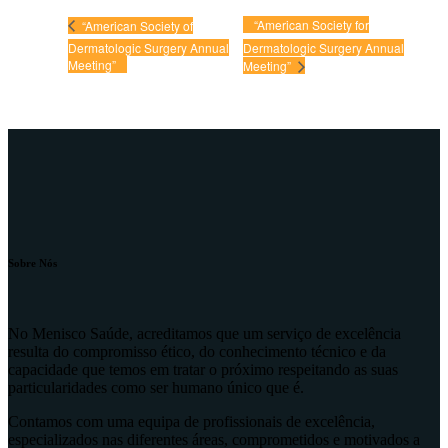
“American Society for
“American Society of
Dermatologic Surgery Annual
Dermatologic Surgery Annual
Meeting”
Meeting”
Sobre Nós
No Menisco Saúde, acreditamos que um serviço de excelência
resulta do compromisso ético, do conhecimento técnico e da
capacidade que temos em tratar o próximo respeitando as suas
particularidades como ser humano único que é.
Contamos com uma equipa de profissionais de excelência,
especializados nas diferentes áreas, comprometidos e motivados a