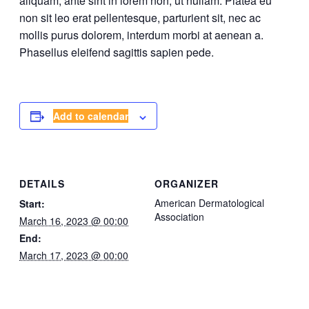
aliquam, ante sint in lorem non, ut nullam. Platea eu
non sit leo erat pellentesque, parturient sit, nec ac
mollis purus dolorem, interdum morbi at aenean a.
Phasellus eleifend sagittis sapien pede.
Add to calendar
DETAILS
ORGANIZER
American Dermatological
Start:
Association
March 16, 2023 @ 00:00
End:
March 17, 2023 @ 00:00