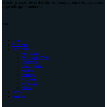
exceder as expectativas dos clientes, numa dinâmica de crescimento
e aprendizagem contínuos.
Menu
Início
Sobre Nós
Especialidades
Fisioterapia
Fisioterapia Pélvica
Osteopatia
Terapia da Fala
Nutrição
Podologia
Psicologia
Enfermagem
Pilates
Eventos
Contactos