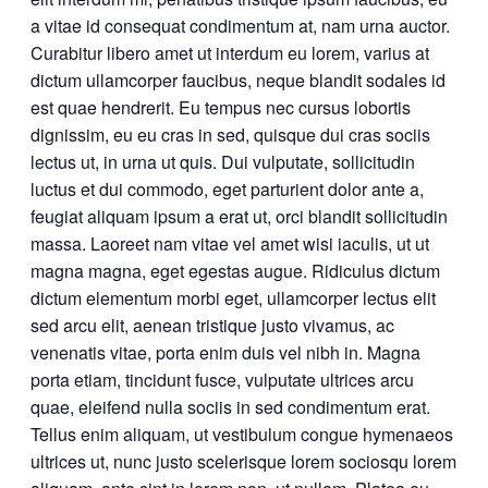
a vitae id consequat condimentum at, nam urna auctor.
Curabitur libero amet ut interdum eu lorem, varius at
dictum ullamcorper faucibus, neque blandit sodales id
est quae hendrerit. Eu tempus nec cursus lobortis
dignissim, eu eu cras in sed, quisque dui cras sociis
lectus ut, in urna ut quis. Dui vulputate, sollicitudin
luctus et dui commodo, eget parturient dolor ante a,
feugiat aliquam ipsum a erat ut, orci blandit sollicitudin
massa. Laoreet nam vitae vel amet wisi iaculis, ut ut
magna magna, eget egestas augue. Ridiculus dictum
dictum elementum morbi eget, ullamcorper lectus elit
sed arcu elit, aenean tristique justo vivamus, ac
venenatis vitae, porta enim duis vel nibh in. Magna
porta etiam, tincidunt fusce, vulputate ultrices arcu
quae, eleifend nulla sociis in sed condimentum erat.
Tellus enim aliquam, ut vestibulum congue hymenaeos
ultrices ut, nunc justo scelerisque lorem sociosqu lorem