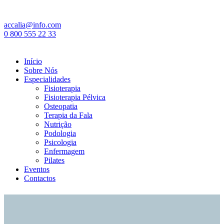
accalia@info.com
0 800 555 22 33
Início
Sobre Nós
Especialidades
Fisioterapia
Fisioterapia Pélvica
Osteopatia
Terapia da Fala
Nutrição
Podologia
Psicologia
Enfermagem
Pilates
Eventos
Contactos