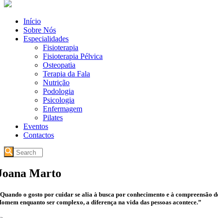
Início
Sobre Nós
Especialidades
Fisioterapia
Fisioterapia Pélvica
Osteopatia
Terapia da Fala
Nutrição
Podologia
Psicologia
Enfermagem
Pilates
Eventos
Contactos
Joana Marto
Quando o gosto por cuidar se alia à busca por conhecimento e à compreensão d
omem enquanto ser complexo, a diferença na vida das pessoas acontece.”