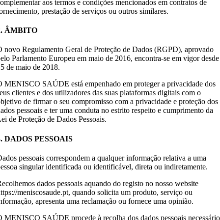
omplementar aos termos e condições mencionados em contratos de
ornecimento, prestação de serviços ou outros similares.
2. ÂMBITO
O novo Regulamento Geral de Proteção de Dados (RGPD), aprovado
elo Parlamento Europeu em maio de 2016, encontra-se em vigor desde
5 de maio de 2018.
O MENISCO SAÚDE está empenhado em proteger a privacidade dos
eus clientes e dos utilizadores das suas plataformas digitais com o
bjetivo de firmar o seu compromisso com a privacidade e proteção dos
ados pessoais e ter uma conduta no estrito respeito e cumprimento da
ei de Proteção de Dados Pessoais.
3. DADOS PESSOAIS
ados pessoais correspondem a qualquer informação relativa a uma
essoa singular identificada ou identificável, direta ou indiretamente.
ecolhemos dados pessoais aquando do registo no nosso website
ttps://meniscosaude.pt, quando solicita um produto, serviço ou
nformação, apresenta uma reclamação ou fornece uma opinião.
O MENISCO SAÚDE procede à recolha dos dados pessoais necessário