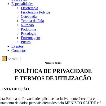
Especialidades
Fisioterapia
Fisioterapia Pélvica
Osteopatia
Terapia da Fala
Nutrição
Podologia
Psicologia
Enfermagem
Pilates
Eventos
Contactos
Menisco Sáude
POLÍTICA DE PRIVACIDADE
E TERMOS DE UTILIZAÇÃO
1. INTRODUÇÃO
sta Política de Privacidade aplica-se exclusivamente à recolha e
tratamento de dados pessoais efetuados pelo MENISCO SAÚDE e é