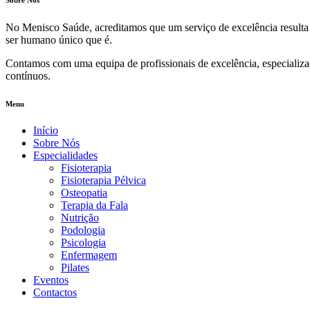
No Menisco Saúde, acreditamos que um serviço de excelência resulta 
ser humano único que é.
Contamos com uma equipa de profissionais de excelência, especializa
contínuos.
Menu
Início
Sobre Nós
Especialidades
Fisioterapia
Fisioterapia Pélvica
Osteopatia
Terapia da Fala
Nutrição
Podologia
Psicologia
Enfermagem
Pilates
Eventos
Contactos