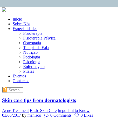
Início
Sobre Nós
Especialidades
Fisioterapia
Fisioterapia Pélvica
Osteopatia
Terapia da Fala
Nutrição
Podologia
Psicologia
Enfermagem
Pilates
Eventos
Contactos
Skin care tips from dermatologists
Acne Treatment
Basic Skin Care
Important to Know
03/05/2017
by
menisco
0
Comments
0
Likes