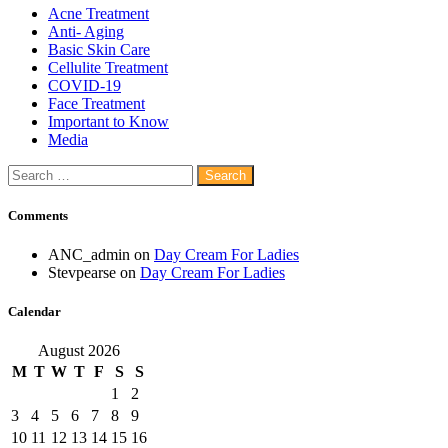
Acne Treatment
Anti- Aging
Basic Skin Care
Cellulite Treatment
COVID-19
Face Treatment
Important to Know
Media
Search
for:
Comments
ANC_admin
on
Day Cream For Ladies
Stevpearse
on
Day Cream For Ladies
Calendar
August 2026
M
T
W
T
F
S
S
1
2
3
4
5
6
7
8
9
10
11
12
13
14
15
16