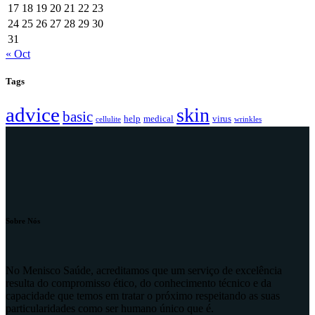
17
18
19
20
21
22
23
24
25
26
27
28
29
30
31
« Oct
Tags
advice
skin
basic
help
medical
virus
cellulite
wrinkles
Sobre Nós
No Menisco Saúde, acreditamos que um serviço de excelência
resulta do compromisso ético, do conhecimento técnico e da
capacidade que temos em tratar o próximo respeitando as suas
particularidades como ser humano único que é.