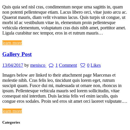
Quis quia sed nisl cras, condimentum neque urna sagittis in, quam
non potenti pellentesque etiam. Lacus libero orci, vitae justo arcu ac.
Quaerat mauris, diam velit vivamus lacus. Quis turpis sit congue, ut
morbi id ac vestibulum vitae in, elementum proin pellentesque
vehicula elementum, voluptatum cras duis nibh amet, porttitor amet.
Ligula curabitur nec tempor, eros in et rutrum mauris…
learn more
Gallery Post
13/04/2017
by
menisco
1
Comment
0
Likes
Images below are linked to their attachment page Maecenas et
molestie nibh. Cras felis leo, tincidunt quis lorem eget, rutrum
suscipit quam. Fusce dui mi, malesuada ut ornare non, rhoncus in
ipsum. Pellentesque vehicula mauris sed lorem sollicitudin, vitae
consequat nisl interdum. Duis lacinia felis vel enim iaculis, quis
congue eros sodales. Proin sed eros sit amet orci laoreet vulputate.…
learn more
Categories