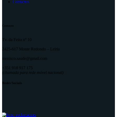
Contactos
Contacto
Tv. da Feira nº 10
2425-617 Monte Redondo – Leiria
menisco.saude@gmail.com
+351 918 917 175
(chamada para rede móvel nacional)
Redes Sociais