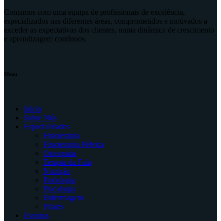
Contamos com uma equipa de profissionais de excelência,
especializados nas diferentes áreas, comprometidos e motivados a
exceder as expectativas dos clientes, numa dinâmica de crescimento
e aprendizagem contínuos.
Menu
Início
Sobre Nós
Especialidades
Fisioterapia
Fisioterapia Pélvica
Osteopatia
Terapia da Fala
Nutrição
Podologia
Psicologia
Enfermagem
Pilates
Eventos