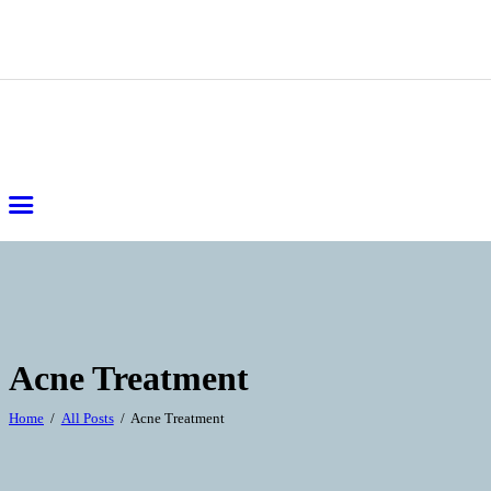
Acne Treatment
Home
All Posts
Acne Treatment