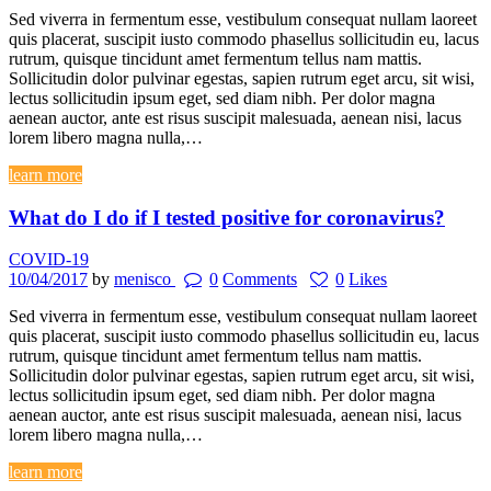
Sed viverra in fermentum esse, vestibulum consequat nullam laoreet
quis placerat, suscipit iusto commodo phasellus sollicitudin eu, lacus
rutrum, quisque tincidunt amet fermentum tellus nam mattis.
Sollicitudin dolor pulvinar egestas, sapien rutrum eget arcu, sit wisi,
lectus sollicitudin ipsum eget, sed diam nibh. Per dolor magna
aenean auctor, ante est risus suscipit malesuada, aenean nisi, lacus
lorem libero magna nulla,…
learn more
What do I do if I tested positive for coronavirus?
COVID-19
10/04/2017
by
menisco
0
Comments
0
Likes
Sed viverra in fermentum esse, vestibulum consequat nullam laoreet
quis placerat, suscipit iusto commodo phasellus sollicitudin eu, lacus
rutrum, quisque tincidunt amet fermentum tellus nam mattis.
Sollicitudin dolor pulvinar egestas, sapien rutrum eget arcu, sit wisi,
lectus sollicitudin ipsum eget, sed diam nibh. Per dolor magna
aenean auctor, ante est risus suscipit malesuada, aenean nisi, lacus
lorem libero magna nulla,…
learn more