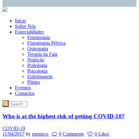
Início
Sobre Nós
Especialidades
Fisioterapia
Fisioterapia Pélvica
Osteopatia
Terapia da Fala
Nutrição
Podologia
Psicologia
Enfermagem
Pilates
Eventos
Contactos
Who is at the highest risk of getting COVID-10?
COVID-19
11/04/2017
by
menisco
0
Comments
0
Likes