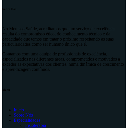
Sobre Nós
No Menisco Saúde, acreditamos que um serviço de excelência
resulta do compromisso ético, do conhecimento técnico e da
capacidade que temos em tratar o próximo respeitando as suas
particularidades como ser humano único que é.
Contamos com uma equipa de profissionais de excelência,
especializados nas diferentes áreas, comprometidos e motivados a
exceder as expectativas dos clientes, numa dinâmica de crescimento
e aprendizagem contínuos.
Menu
Início
Sobre Nós
Especialidades
Fisioterapia