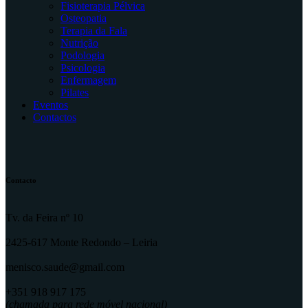
Fisioterapia Pélvica
Osteopatia
Terapia da Fala
Nutrição
Podologia
Psicologia
Enfermagem
Pilates
Eventos
Contactos
Contacto
Tv. da Feira nº 10
2425-617 Monte Redondo – Leiria
menisco.saude@gmail.com
+351 918 917 175
(chamada para rede móvel nacional)