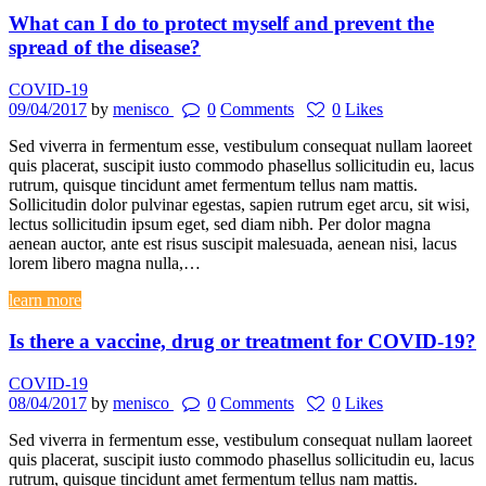
What can I do to protect myself and prevent the
spread of the disease?
COVID-19
09/04/2017
by
menisco
0
Comments
0
Likes
Sed viverra in fermentum esse, vestibulum consequat nullam laoreet
quis placerat, suscipit iusto commodo phasellus sollicitudin eu, lacus
rutrum, quisque tincidunt amet fermentum tellus nam mattis.
Sollicitudin dolor pulvinar egestas, sapien rutrum eget arcu, sit wisi,
lectus sollicitudin ipsum eget, sed diam nibh. Per dolor magna
aenean auctor, ante est risus suscipit malesuada, aenean nisi, lacus
lorem libero magna nulla,…
learn more
Is there a vaccine, drug or treatment for COVID-19?
COVID-19
08/04/2017
by
menisco
0
Comments
0
Likes
Sed viverra in fermentum esse, vestibulum consequat nullam laoreet
quis placerat, suscipit iusto commodo phasellus sollicitudin eu, lacus
rutrum, quisque tincidunt amet fermentum tellus nam mattis.