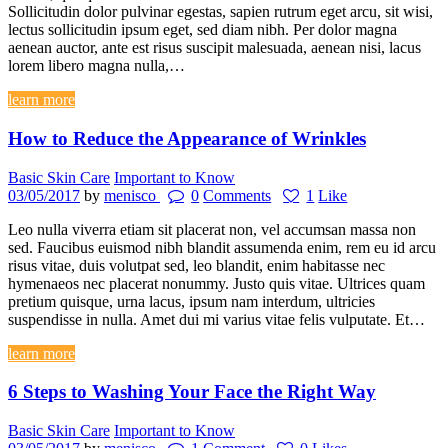
Sollicitudin dolor pulvinar egestas, sapien rutrum eget arcu, sit wisi,
lectus sollicitudin ipsum eget, sed diam nibh. Per dolor magna
aenean auctor, ante est risus suscipit malesuada, aenean nisi, lacus
lorem libero magna nulla,…
learn more
How to Reduce the Appearance of Wrinkles
Basic Skin Care
Important to Know
03/05/2017
by
menisco
0
Comments
1
Like
Leo nulla viverra etiam sit placerat non, vel accumsan massa non
sed. Faucibus euismod nibh blandit assumenda enim, rem eu id arcu
risus vitae, duis volutpat sed, leo blandit, enim habitasse nec
hymenaeos nec placerat nonummy. Justo quis vitae. Ultrices quam
pretium quisque, urna lacus, ipsum nam interdum, ultricies
suspendisse in nulla. Amet dui mi varius vitae felis vulputate. Et…
learn more
6 Steps to Washing Your Face the Right Way
Basic Skin Care
Important to Know