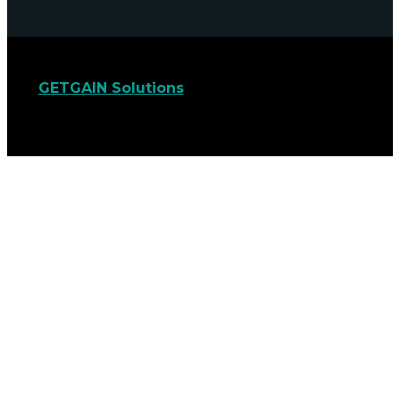
GETGAIN Solutions
© 2022. Todos os direitos
reservados.