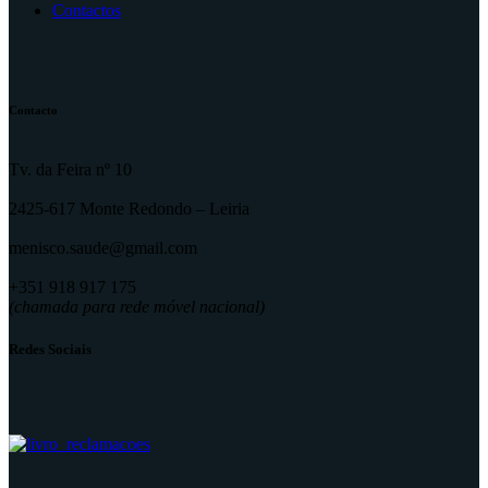
Contactos
Contacto
Tv. da Feira nº 10
2425-617 Monte Redondo – Leiria
menisco.saude@gmail.com
+351 918 917 175
(chamada para rede móvel nacional)
Redes Sociais