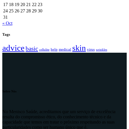
17
18
19
20
21
22
23
24
25
26
27
28
29
30
31
« Oct
Tags
advice
skin
basic
help
medical
virus
cellulite
wrinkles
Sobre Nós
No Menisco Saúde, acreditamos que um serviço de excelência
resulta do compromisso ético, do conhecimento técnico e da
capacidade que temos em tratar o próximo respeitando as suas
particularidades como ser humano único que é.