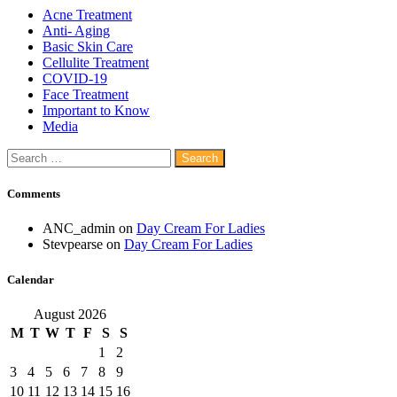
Acne Treatment
Anti- Aging
Basic Skin Care
Cellulite Treatment
COVID-19
Face Treatment
Important to Know
Media
Search
for:
Comments
ANC_admin
on
Day Cream For Ladies
Stevpearse
on
Day Cream For Ladies
Calendar
August 2026
M
T
W
T
F
S
S
1
2
3
4
5
6
7
8
9
10
11
12
13
14
15
16