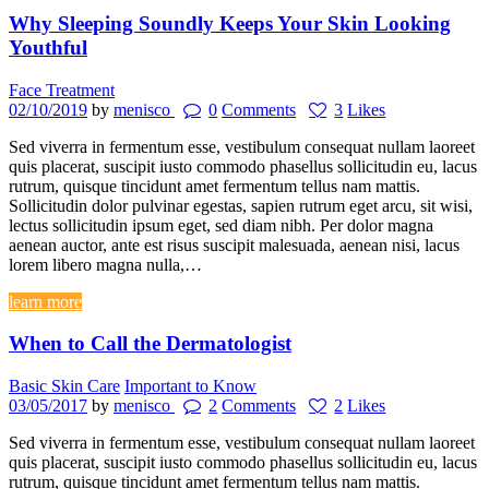
Why Sleeping Soundly Keeps Your Skin Looking
Youthful
Face Treatment
02/10/2019
by
menisco
0
Comments
3
Likes
Sed viverra in fermentum esse, vestibulum consequat nullam laoreet
quis placerat, suscipit iusto commodo phasellus sollicitudin eu, lacus
rutrum, quisque tincidunt amet fermentum tellus nam mattis.
Sollicitudin dolor pulvinar egestas, sapien rutrum eget arcu, sit wisi,
lectus sollicitudin ipsum eget, sed diam nibh. Per dolor magna
aenean auctor, ante est risus suscipit malesuada, aenean nisi, lacus
lorem libero magna nulla,…
learn more
When to Call the Dermatologist
Basic Skin Care
Important to Know
03/05/2017
by
menisco
2
Comments
2
Likes
Sed viverra in fermentum esse, vestibulum consequat nullam laoreet
quis placerat, suscipit iusto commodo phasellus sollicitudin eu, lacus
rutrum, quisque tincidunt amet fermentum tellus nam mattis.