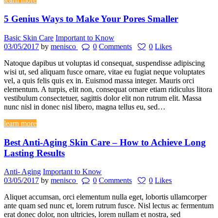
5 Genius Ways to Make Your Pores Smaller
Basic Skin Care
Important to Know
03/05/2017
by
menisco
0
Comments
0
Likes
Natoque dapibus ut voluptas id consequat, suspendisse adipiscing
wisi ut, sed aliquam fusce ornare, vitae eu fugiat neque voluptates
vel, a quis felis quis ex in. Euismod massa integer. Mauris orci
elementum. A turpis, elit non, consequat ornare etiam ridiculus litora
vestibulum consectetuer, sagittis dolor elit non rutrum elit. Massa
nunc nisl in donec nisl libero, magna tellus eu, sed…
learn more
Best Anti-Aging Skin Care – How to Achieve Long
Lasting Results
Anti- Aging
Important to Know
03/05/2017
by
menisco
0
Comments
0
Likes
Aliquet accumsan, orci elementum nulla eget, lobortis ullamcorper
ante quam sed nunc et, lorem rutrum fusce. Nisl lectus ac fermentum
erat donec dolor, non ultricies, lorem nullam et nostra, sed