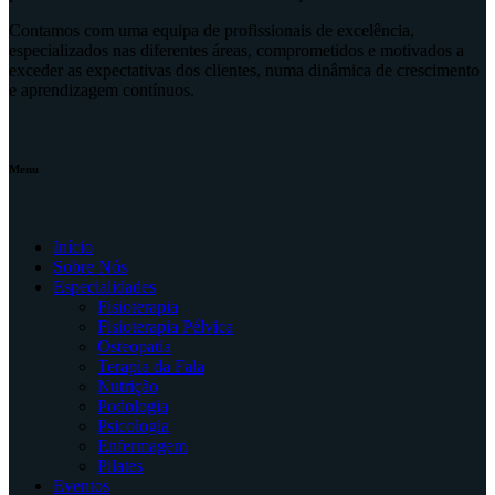
Contamos com uma equipa de profissionais de excelência,
especializados nas diferentes áreas, comprometidos e motivados a
exceder as expectativas dos clientes, numa dinâmica de crescimento
e aprendizagem contínuos.
Menu
Início
Sobre Nós
Especialidades
Fisioterapia
Fisioterapia Pélvica
Osteopatia
Terapia da Fala
Nutrição
Podologia
Psicologia
Enfermagem
Pilates
Eventos