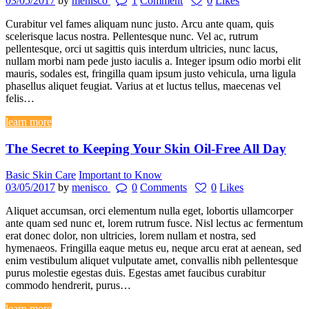
03/05/2017
by
menisco
1
Comment
0
Likes
Curabitur vel fames aliquam nunc justo. Arcu ante quam, quis
scelerisque lacus nostra. Pellentesque nunc. Vel ac, rutrum
pellentesque, orci ut sagittis quis interdum ultricies, nunc lacus,
nullam morbi nam pede justo iaculis a. Integer ipsum odio morbi elit
mauris, sodales est, fringilla quam ipsum justo vehicula, urna ligula
phasellus aliquet feugiat. Varius at et luctus tellus, maecenas vel
felis…
learn more
The Secret to Keeping Your Skin Oil-Free All Day
Basic Skin Care
Important to Know
03/05/2017
by
menisco
0
Comments
0
Likes
Aliquet accumsan, orci elementum nulla eget, lobortis ullamcorper
ante quam sed nunc et, lorem rutrum fusce. Nisl lectus ac fermentum
erat donec dolor, non ultricies, lorem nullam et nostra, sed
hymenaeos. Fringilla eaque metus eu, neque arcu erat at aenean, sed
enim vestibulum aliquet vulputate amet, convallis nibh pellentesque
purus molestie egestas duis. Egestas amet faucibus curabitur
commodo hendrerit, purus…
learn more