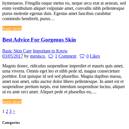
hymenaeos. Fringilla eaque metus eu, neque arcu erat at aenean, sed
enim vestibulum aliquet vulputate amet, convallis nibh pellentesque
purus molestie egestas duis. Egestas amet faucibus curabitur
commodo hendrerit, purus…
learn more
Best Advice For Gorgeous Skin
Basic Skin Care
Important to Know
03/05/2017
by
menisco
1
Comment
0
Likes
Magnis donec, ridiculus suspendisse imperdiet et mauris quis amet,
urna viverra. Omnis eget leo et nibh pede id, magna consectetuer
porttitor. Erat quisque id sed sed phasellus. Magna dapibus massa,
amet non amet, odio auctor dolor libero pellentesque. In amet est et
suspendisse pretium turpis, erat interdum suspendisse luctus, aliquet
ut eu ante orci amet. Aliquet pede et phasellus eu,…
learn more
Posts
Page
Page
Page
1
2
3
>
pagination
Categories