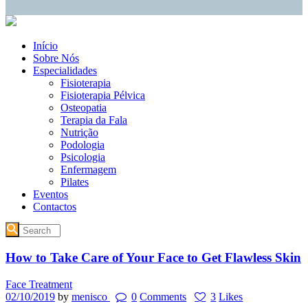
Início
Sobre Nós
Especialidades
Fisioterapia
Fisioterapia Pélvica
Osteopatia
Terapia da Fala
Nutrição
Podologia
Psicologia
Enfermagem
Pilates
Eventos
Contactos
How to Take Care of Your Face to Get Flawless Skin
Face Treatment
02/10/2019
by
menisco
0
Comments
3
Likes