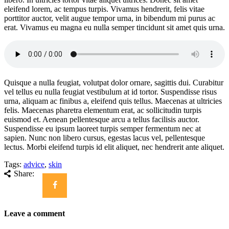
eleifend lorem, ac tempus turpis. Vivamus hendrerit, felis vitae
porttitor auctor, velit augue tempor urna, in bibendum mi purus ac
erat. Vivamus eu magna eu nulla semper tincidunt sit amet quis urna.
Quisque a nulla feugiat, volutpat dolor ornare, sagittis dui. Curabitur
vel tellus eu nulla feugiat vestibulum at id tortor. Suspendisse risus
urna, aliquam ac finibus a, eleifend quis tellus. Maecenas at ultricies
felis. Maecenas pharetra elementum erat, ac sollicitudin turpis
euismod et. Aenean pellentesque arcu a tellus facilisis auctor.
Suspendisse eu ipsum laoreet turpis semper fermentum nec at
sapien. Nunc non libero cursus, egestas lacus vel, pellentesque
lectus. Morbi eleifend turpis id elit aliquet, nec hendrerit ante aliquet.
Tags:
advice
,
skin
Share:
Leave a comment