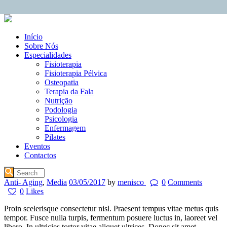
Início
Sobre Nós
Especialidades
Fisioterapia
Fisioterapia Pélvica
Osteopatia
Terapia da Fala
Nutrição
Podologia
Psicologia
Enfermagem
Pilates
Eventos
Contactos
Anti- Aging
,
Media
03/05/2017
by
menisco
0
Comments
0
Likes
Proin scelerisque consectetur nisl. Praesent tempus vitae metus quis
tempor. Fusce nulla turpis, fermentum posuere luctus in, laoreet vel
libero. In ultricies tortor vitae aliquet ultrices. Donec sit amet