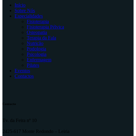
Início
Sobre Nós
Especialidades
Fisioterapia
Fisioterapia Pélvica
Osteopatia
Terapia da Fala
Nutrição
Podologia
Psicologia
Enfermagem
Pilates
Eventos
Contactos
Contacto
Tv. da Feira nº 10
2425-617 Monte Redondo – Leiria