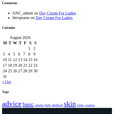
Comments
ANC_admin
on
Day Cream For Ladies
Stevpearse
on
Day Cream For Ladies
Calendar
August 2026
M
T
W
T
F
S
S
1
2
3
4
5
6
7
8
9
10
11
12
13
14
15
16
17
18
19
20
21
22
23
24
25
26
27
28
29
30
31
« Oct
Tags
advice
skin
basic
help
medical
virus
cellulite
wrinkles