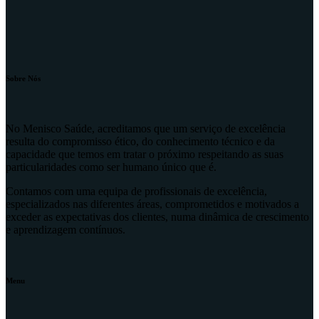
Sobre Nós
No Menisco Saúde, acreditamos que um serviço de excelência
resulta do compromisso ético, do conhecimento técnico e da
capacidade que temos em tratar o próximo respeitando as suas
particularidades como ser humano único que é.
Contamos com uma equipa de profissionais de excelência,
especializados nas diferentes áreas, comprometidos e motivados a
exceder as expectativas dos clientes, numa dinâmica de crescimento
e aprendizagem contínuos.
Menu