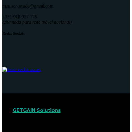
menisco.saude@gmail.com
+351 918 917 175
(chamada para rede móvel nacional)
Redes Sociais
GETGAIN Solutions
© 2022. Todos os direitos
reservados.