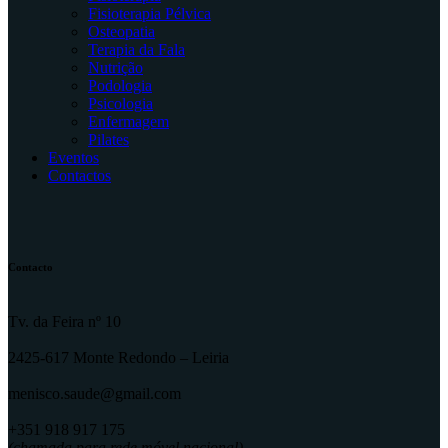
Fisioterapia Pélvica
Osteopatia
Terapia da Fala
Nutrição
Podologia
Psicologia
Enfermagem
Pilates
Eventos
Contactos
Contacto
Tv. da Feira nº 10
2425-617 Monte Redondo – Leiria
menisco.saude@gmail.com
+351 918 917 175
(chamada para rede móvel nacional)