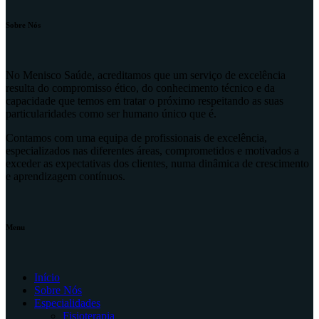
Sobre Nós
No Menisco Saúde, acreditamos que um serviço de excelência
resulta do compromisso ético, do conhecimento técnico e da
capacidade que temos em tratar o próximo respeitando as suas
particularidades como ser humano único que é.
Contamos com uma equipa de profissionais de excelência,
especializados nas diferentes áreas, comprometidos e motivados a
exceder as expectativas dos clientes, numa dinâmica de crescimento
e aprendizagem contínuos.
Menu
Início
Sobre Nós
Especialidades
Fisioterapia