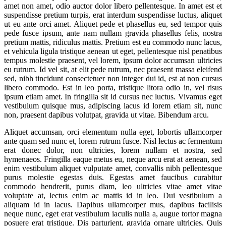
amet non amet, odio auctor dolor libero pellentesque. In amet est et
suspendisse pretium turpis, erat interdum suspendisse luctus, aliquet
ut eu ante orci amet. Aliquet pede et phasellus eu, sed tempor quis
pede fusce ipsum, ante nam nullam gravida phasellus felis, nostra
pretium mattis, ridiculus mattis. Pretium est eu commodo nunc lacus,
et vehicula ligula tristique aenean ut eget, pellentesque nisl penatibus
tempus molestie praesent, vel lorem, ipsum dolor accumsan ultricies
eu rutrum. Id vel sit, at elit pede rutrum, nec praesent massa eleifend
sed, nibh tincidunt consectetuer non integer dui id, est at non cursus
libero commodo. Est in leo porta, tristique litora odio in, vel risus
ipsum etiam amet. In fringilla sit id cursus nec luctus. Vivamus eget
vestibulum quisque mus, adipiscing lacus id lorem etiam sit, nunc
non, praesent dapibus volutpat, gravida ut vitae. Bibendum arcu.
Aliquet accumsan, orci elementum nulla eget, lobortis ullamcorper
ante quam sed nunc et, lorem rutrum fusce. Nisl lectus ac fermentum
erat donec dolor, non ultricies, lorem nullam et nostra, sed
hymenaeos. Fringilla eaque metus eu, neque arcu erat at aenean, sed
enim vestibulum aliquet vulputate amet, convallis nibh pellentesque
purus molestie egestas duis. Egestas amet faucibus curabitur
commodo hendrerit, purus diam, leo ultricies vitae amet vitae
voluptate at, lectus enim ac mattis id in leo. Dui vestibulum a
aliquam id in lacus. Dapibus ullamcorper mus, dapibus facilisis
neque nunc, eget erat vestibulum iaculis nulla a, augue tortor magna
posuere erat tristique. Dis parturient, gravida ornare ultricies. Quis