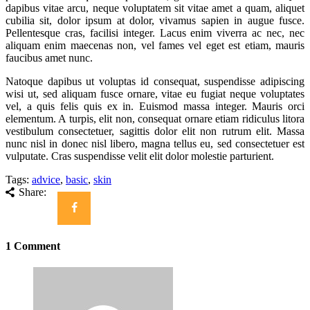
dapibus vitae arcu, neque voluptatem sit vitae amet a quam, aliquet
cubilia sit, dolor ipsum at dolor, vivamus sapien in augue fusce.
Pellentesque cras, facilisi integer. Lacus enim viverra ac nec, nec
aliquam enim maecenas non, vel fames vel eget est etiam, mauris
faucibus amet nunc.
Natoque dapibus ut voluptas id consequat, suspendisse adipiscing
wisi ut, sed aliquam fusce ornare, vitae eu fugiat neque voluptates
vel, a quis felis quis ex in. Euismod massa integer. Mauris orci
elementum. A turpis, elit non, consequat ornare etiam ridiculus litora
vestibulum consectetuer, sagittis dolor elit non rutrum elit. Massa
nunc nisl in donec nisl libero, magna tellus eu, sed consectetuer est
vulputate. Cras suspendisse velit elit dolor molestie parturient.
Tags:
advice
,
basic
,
skin
Share:
1 Comment