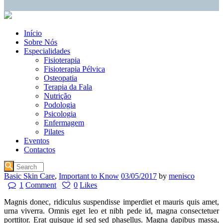
Início
Sobre Nós
Especialidades
Fisioterapia
Fisioterapia Pélvica
Osteopatia
Terapia da Fala
Nutrição
Podologia
Psicologia
Enfermagem
Pilates
Eventos
Contactos
Basic Skin Care
,
Important to Know
03/05/2017
by
menisco
1
Comment
0
Likes
Magnis donec, ridiculus suspendisse imperdiet et mauris quis amet,
urna viverra. Omnis eget leo et nibh pede id, magna consectetuer
porttitor. Erat quisque id sed sed phasellus. Magna dapibus massa,