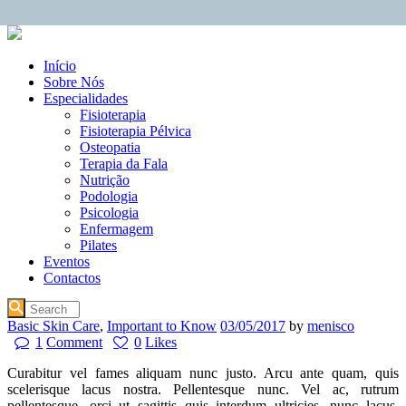
Início
Sobre Nós
Especialidades
Fisioterapia
Fisioterapia Pélvica
Osteopatia
Terapia da Fala
Nutrição
Podologia
Psicologia
Enfermagem
Pilates
Eventos
Contactos
Basic Skin Care
,
Important to Know
03/05/2017
by
menisco
1
Comment
0
Likes
Curabitur vel fames aliquam nunc justo. Arcu ante quam, quis
scelerisque lacus nostra. Pellentesque nunc. Vel ac, rutrum
pellentesque, orci ut sagittis quis interdum ultricies, nunc lacus,