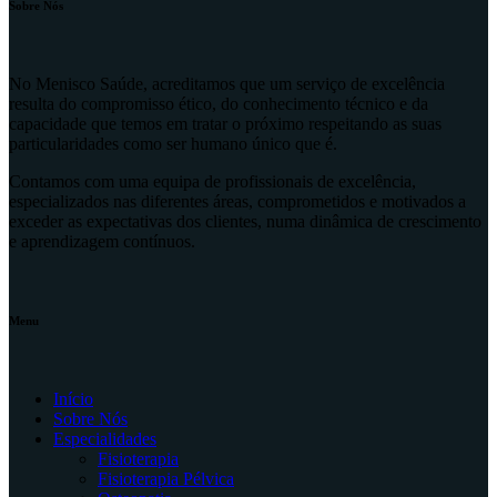
Sobre Nós
No Menisco Saúde, acreditamos que um serviço de excelência
resulta do compromisso ético, do conhecimento técnico e da
capacidade que temos em tratar o próximo respeitando as suas
particularidades como ser humano único que é.
Contamos com uma equipa de profissionais de excelência,
especializados nas diferentes áreas, comprometidos e motivados a
exceder as expectativas dos clientes, numa dinâmica de crescimento
e aprendizagem contínuos.
Menu
Início
Sobre Nós
Especialidades
Fisioterapia
Fisioterapia Pélvica