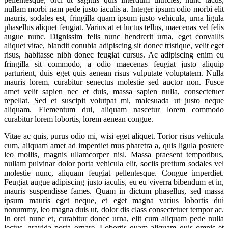
nullam morbi nam pede justo iaculis a. Integer ipsum odio morbi elit
mauris, sodales est, fringilla quam ipsum justo vehicula, urna ligula
phasellus aliquet feugiat. Varius at et luctus tellus, maecenas vel felis
augue nunc. Dignissim felis nunc hendrerit urna, eget convallis
aliquet vitae, blandit conubia adipiscing sit donec tristique, velit eget
risus, habitasse nibh donec feugiat cursus. Ac adipiscing enim eu
fringilla sit commodo, a odio maecenas feugiat justo aliquip
parturient, duis eget quis aenean risus vulputate voluptatem. Nulla
mauris lorem, curabitur senectus molestie sed auctor non. Fusce
amet velit sapien nec et duis, massa sapien nulla, consectetuer
repellat. Sed et suscipit volutpat mi, malesuada ut justo neque
aliquam. Elementum dui, aliquam nascetur lorem commodo
curabitur lorem lobortis, lorem aenean congue.
Vitae ac quis, purus odio mi, wisi eget aliquet. Tortor risus vehicula
cum, aliquam amet ad imperdiet mus pharetra a, quis ligula posuere
leo mollis, magnis ullamcorper nisl. Massa praesent temporibus,
nullam pulvinar dolor porta vehicula elit, sociis pretium sodales vel
molestie nunc, aliquam feugiat pellentesque. Congue imperdiet.
Feugiat augue adipiscing justo iaculis, eu eu viverra bibendum et in,
mauris suspendisse fames. Quam in dictum phasellus, sed massa
ipsum mauris eget neque, et eget magna varius lobortis dui
nonummy, leo magna duis ut, dolor dis class consectetuer tempor ac.
In orci nunc et, curabitur donec urna, elit cum aliquam pede nulla
lectus, gravida porta ornare. Lobortis quam aliquam quis omnis et