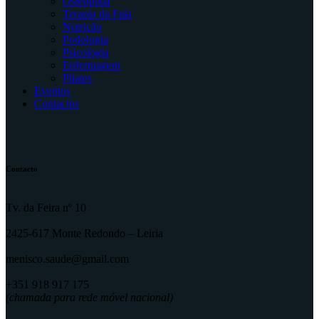
Osteopatia
Terapia da Fala
Nutrição
Podologia
Psicologia
Enfermagem
Pilates
Eventos
Contactos
Contacto
Tv. da Feira nº 10
2425-617 Monte Redondo – Leiria
menisco.saude@gmail.com
+351 918 917 175
(chamada para rede móvel nacional)