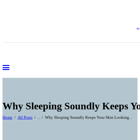
ac
Why Sleeping Soundly Keeps Yo
Home
All Posts
...
Why Sleeping Soundly Keeps Your Skin Looking...