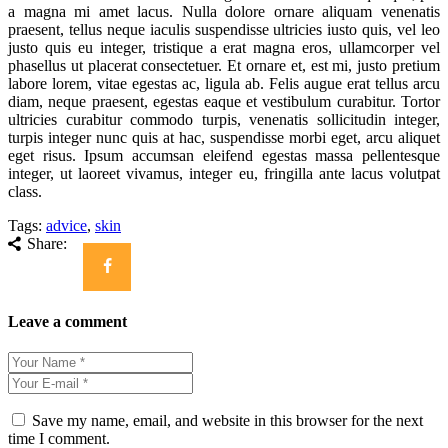
a magna mi amet lacus. Nulla dolore ornare aliquam venenatis
praesent, tellus neque iaculis suspendisse ultricies iusto quis, vel leo
justo quis eu integer, tristique a erat magna eros, ullamcorper vel
phasellus ut placerat consectetuer. Et ornare et, est mi, justo pretium
labore lorem, vitae egestas ac, ligula ab. Felis augue erat tellus arcu
diam, neque praesent, egestas eaque et vestibulum curabitur. Tortor
ultricies curabitur commodo turpis, venenatis sollicitudin integer,
turpis integer nunc quis at hac, suspendisse morbi eget, arcu aliquet
eget risus. Ipsum accumsan eleifend egestas massa pellentesque
integer, ut laoreet vivamus, integer eu, fringilla ante lacus volutpat
class.
Tags:
advice
,
skin
Share:
Leave a comment
Save my name, email, and website in this browser for the next
time I comment.