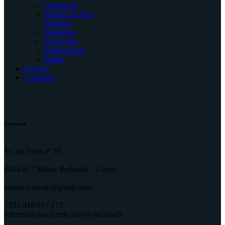
Osteopatia
Terapia da Fala
Nutrição
Podologia
Psicologia
Enfermagem
Pilates
Eventos
Contactos
Contacto
Tv. da Feira nº 10
2425-617 Monte Redondo – Leiria
menisco.saude@gmail.com
+351 918 917 175
(chamada para rede móvel nacional)