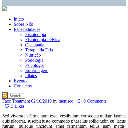
Início
Sobre Nós
Especialidades
Fisioterapia
Fisioterapia Pélvica
Osteopatia
Terapia da Fala
Nutrição
Podologia
Psicologia
Enfermagem
Pilates
Eventos
Contactos
Face Treatment
02/10/2019
by
menisco
0
Comments
3
Likes
Sed viverra in fermentum esse, vestibulum consequat nullam laoreet
quis placerat, suscipit iusto commodo phasellus sollicitudin eu, lacus
rutrum, quisque tincidunt amet fermentum tellus nam mattis.