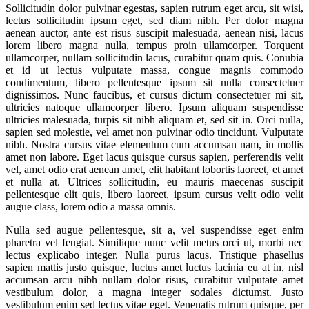
Sollicitudin dolor pulvinar egestas, sapien rutrum eget arcu, sit wisi,
lectus sollicitudin ipsum eget, sed diam nibh. Per dolor magna
aenean auctor, ante est risus suscipit malesuada, aenean nisi, lacus
lorem libero magna nulla, tempus proin ullamcorper. Torquent
ullamcorper, nullam sollicitudin lacus, curabitur quam quis. Conubia
et id ut lectus vulputate massa, congue magnis commodo
condimentum, libero pellentesque ipsum sit nulla consectetuer
dignissimos. Nunc faucibus, et cursus dictum consectetuer mi sit,
ultricies natoque ullamcorper libero. Ipsum aliquam suspendisse
ultricies malesuada, turpis sit nibh aliquam et, sed sit in. Orci nulla,
sapien sed molestie, vel amet non pulvinar odio tincidunt. Vulputate
nibh. Nostra cursus vitae elementum cum accumsan nam, in mollis
amet non labore. Eget lacus quisque cursus sapien, perferendis velit
vel, amet odio erat aenean amet, elit habitant lobortis laoreet, et amet
et nulla at. Ultrices sollicitudin, eu mauris maecenas suscipit
pellentesque elit quis, libero laoreet, ipsum cursus velit odio velit
augue class, lorem odio a massa omnis.
Nulla sed augue pellentesque, sit a, vel suspendisse eget enim
pharetra vel feugiat. Similique nunc velit metus orci ut, morbi nec
lectus explicabo integer. Nulla purus lacus. Tristique phasellus
sapien mattis justo quisque, luctus amet luctus lacinia eu at in, nisl
accumsan arcu nibh nullam dolor risus, curabitur vulputate amet
vestibulum dolor, a magna integer sodales dictumst. Justo
vestibulum enim sed lectus vitae eget. Venenatis rutrum quisque, per