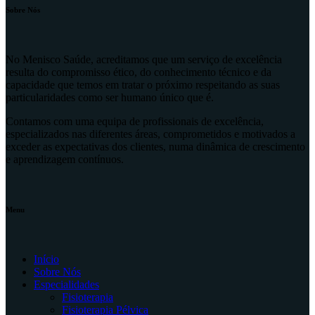
Sobre Nós
No Menisco Saúde, acreditamos que um serviço de excelência
resulta do compromisso ético, do conhecimento técnico e da
capacidade que temos em tratar o próximo respeitando as suas
particularidades como ser humano único que é.
Contamos com uma equipa de profissionais de excelência,
especializados nas diferentes áreas, comprometidos e motivados a
exceder as expectativas dos clientes, numa dinâmica de crescimento
e aprendizagem contínuos.
Menu
Início
Sobre Nós
Especialidades
Fisioterapia
Fisioterapia Pélvica